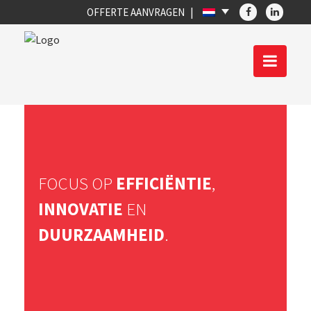
OFFERTE AANVRAGEN
FOCUS OP
EFFICIËNTIE
,
INNOVATIE
EN
DUURZAAMHEID
.