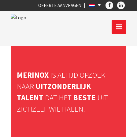
OFFERTE AANVRAGEN
MERINOX
IS ALTIJD OPZOEK
NAAR
UITZONDERLIJK
TALENT
DAT HET
BESTE
UIT
ZICHZELF WIL HALEN.