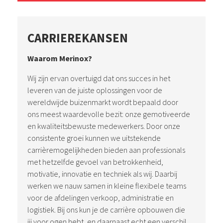
CARRIEREKANSEN
Waarom Merinox?
Wij zijn ervan overtuigd dat ons succes in het
leveren van de juiste oplossingen voor de
wereldwijde buizenmarkt wordt bepaald door
ons meest waardevolle bezit: onze gemotiveerde
en kwaliteitsbewuste medewerkers. Door onze
consistente groei kunnen we uitstekende
carrièremogelijkheden bieden aan professionals
met hetzelfde gevoel van betrokkenheid,
motivatie, innovatie en techniek als wij. Daarbij
werken we nauw samen in kleine flexibele teams
voor de afdelingen verkoop, administratie en
logistiek. Bij ons kun je de carrière opbouwen die
jij voor ogen hebt, en daarnaast echt een verschil