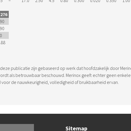
.5
–
17.0
2.50
4.5
0.80
0.300
0.020
0.350
1.00
276
90
90
0
.88
deze publicatie zijn gebaseerd op werk dat hoofdzakelijk door Meri
 wordt als betrouwbaar beschouwd. Merinox geeft echter geen enkele 
d voor de nauwkeurigheid, volledigheid of bruikbaarheid ervan.
Sitemap