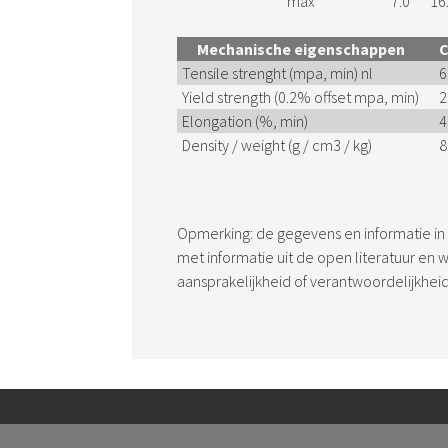
max
7.0
16
Mechanische eigenschappen
C
Tensile strenght (mpa, min) nl
6
Yield strength (0.2% offset mpa, min)
2
Elongation (%, min)
4
Density / weight (g / cm3 / kg)
8
Opmerking: de gegevens en informatie in 
met informatie uit de open literatuur en
aansprakelijkheid of verantwoordelijkhei