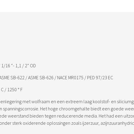
 1/16 “- 1,1 / 2” OD
 ASME SB-622 / ASME SB-626 / NACE MR0175 / PED 97/23 EC
 C / 1250 ° F
enlegering met wolfraam en een extreem laag koolstof- en siliciumg
en spanningscorrosie. Het hoge chroomgehalte biedt een goede weer
e weerstand bieden tegen reducerende media. Het had een uitzon
er sterk oxiderende oplossingen zoals ijzerzuur, azijnzuuranhydrid