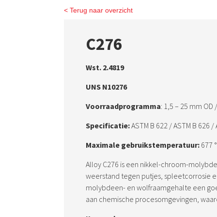
< Terug naar overzicht
C276
Wst. 2.4819
UNS N10276
Voorraadprogramma
: 1,5 – 25 mm OD /
Specificatie:
ASTM B 622 / ASTM B 626 /
Maximale gebruikstemperatuur:
677 °
Alloy C276 is een nikkel-chroom-molybde
weerstand tegen putjes, spleetcorrosie 
molybdeen- en wolfraamgehalte een goed
aan chemische procesomgevingen, waarond