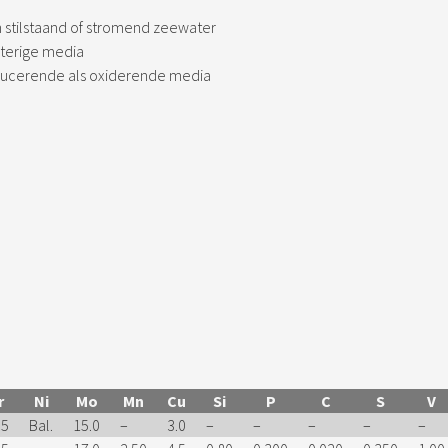
n stilstaand of stromend zeewater
terige media
ducerende als oxiderende media
r
Ni
Mo
Mn
Cu
Si
P
C
S
V
.5
Bal.
15.0
–
3.0
–
–
–
–
–