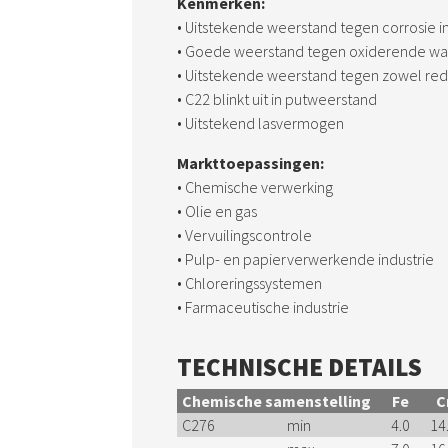
Kenmerken:
• Uitstekende weerstand tegen corrosie i
• Goede weerstand tegen oxiderende wa
• Uitstekende weerstand tegen zowel re
• C22 blinkt uit in putweerstand
• Uitstekend lasvermogen
Markttoepassingen:
• Chemische verwerking
• Olie en gas
• Vervuilingscontrole
• Pulp- en papierverwerkende industrie
• Chloreringssystemen
• Farmaceutische industrie
TECHNISCHE DETAILS
Chemische samenstelling
Fe
C
C276
min
4.0
14