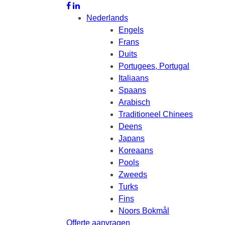
Nederlands
Engels
Frans
Duits
Portugees, Portugal
Italiaans
Spaans
Arabisch
Traditioneel Chinees
Deens
Japans
Koreaans
Pools
Zweeds
Turks
Fins
Noors Bokmål
Offerte aanvragen