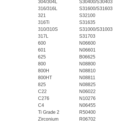
304/304L
S30400/S30403
316/316L
S31600/S31603
321
S32100
316Ti
S31635
310/310S
S31000/S31003
317L
S31703
600
N06600
601
N06601
625
B06625
800
N08800
800H
N08810
800HT
N08811
825
N08825
C22
N06022
C276
N10276
C4
N06455
Ti Grade 2
R50400
Zirconium
R06702