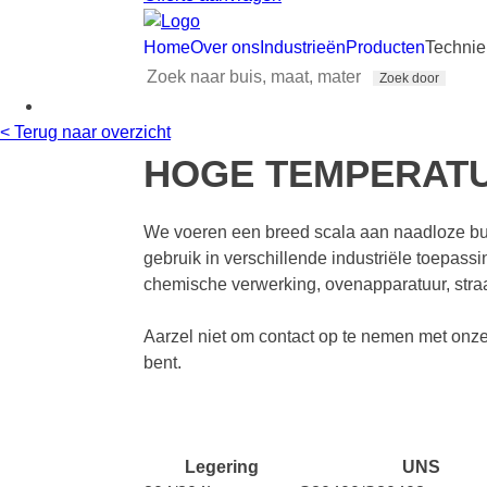
Home
Over ons
Industrieën
Producten
Technie
< Terug naar overzicht
HOGE TEMPERATU
We voeren een breed scala aan naadloze buize
gebruik in verschillende industriële toepass
chemische verwerking, ovenapparatuur, str
Aarzel niet om contact op te nemen met onz
bent.
Legering
UNS